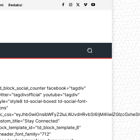
mi
Redaksi
d_block_social_counter facebook="tagdiv"
itter="tagdivofficial" youtube="tagdiv"
yle="style8 td-social-boxed td-social-font-
ons"
dc_css="eyJhbGwiOnsibWFyZ2luLWJvdHRvbSI6IjM4IiwiZGlzcGxhe
ustom_title="Stay Connected"
ock_template_id="td_block_template_8"
header_font_family="712"