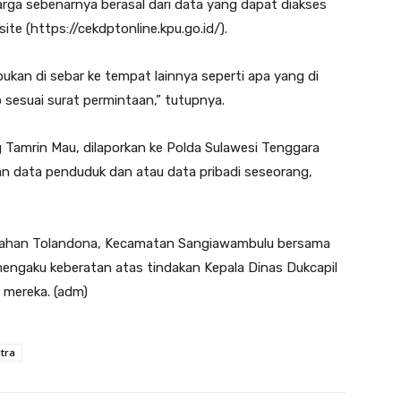
arga sebenarnya berasal dari data yang dapat diakses
ite (https://cekdptonline.kpu.go.id/).
ukan di sebar ke tempat lainnya seperti apa yang di
 sesuai surat permintaan,” tutupnya.
g Tamrin Mau, dilaporkan ke Polda Sulawesi Tenggara
an data penduduk dan atau data pribadi seseorang,
lurahan Tolandona, Kecamatan Sangiawambulu bersama
ngaku keberatan atas tindakan Kepala Dinas Dukcapil
 mereka. (adm)
tra