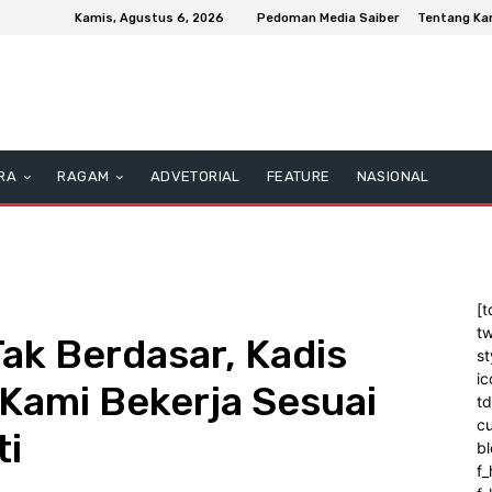
Kamis, Agustus 6, 2026
Pedoman Media Saiber
Tentang Ka
RA
RAGAM
ADVETORIAL
FEATURE
NASIONAL
[t
tw
Tak Berdasar, Kadis
st
ic
 Kami Bekerja Sesuai
t
c
ti
bl
f_