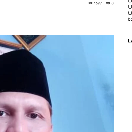
f
1697
0
f
f_
b
L