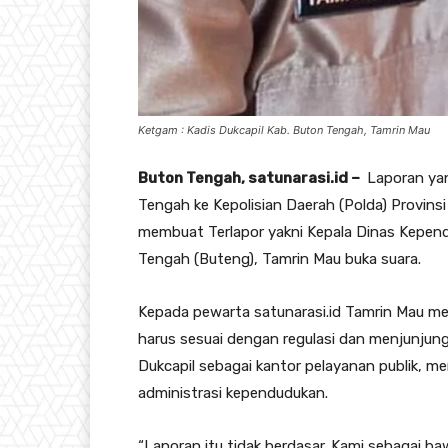
Ketgam : Kadis Dukcapil Kab. Buton Tengah, Tamrin Mau
Buton Tengah, satunarasi.id –
Laporan yan
Tengah ke Kepolisian Daerah (Polda) Provinsi S
membuat Terlapor yakni Kepala Dinas Kepend
Tengah (Buteng), Tamrin Mau buka suara.
Kepada pewarta satunarasi.id Tamrin Mau me
harus sesuai dengan regulasi dan menjunjung 
Dukcapil sebagai kantor pelayanan publik, m
administrasi kependudukan.
“Laporan itu tidak berdasar. Kami sebagai ba