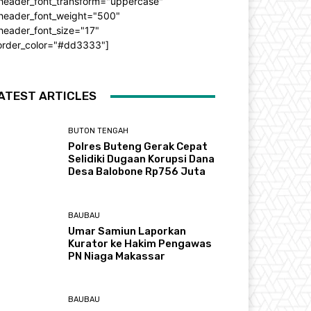
_header_font_transform="uppercase"
_header_font_weight="500"
header_font_size="17"
order_color="#dd3333"]
ATEST ARTICLES
BUTON TENGAH
Polres Buteng Gerak Cepat
Selidiki Dugaan Korupsi Dana
Desa Balobone Rp756 Juta
BAUBAU
Umar Samiun Laporkan
Kurator ke Hakim Pengawas
PN Niaga Makassar
BAUBAU