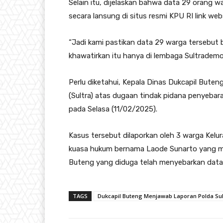
Selain itu, dijelaskan bahwa data 29 orang w
secara lansung di situs resmi KPU RI link webs
“Jadi kami pastikan data 29 warga tersebut b
khawatirkan itu hanya di lembaga Sultrademo
Perlu diketahui, Kepala Dinas Dukcapil Buten
(Sultra) atas dugaan tindak pidana penyebar
pada Selasa (11/02/2025).
Kasus tersebut dilaporkan oleh 3 warga Ke
kuasa hukum bernama Laode Sunarto yang me
Buteng yang diduga telah menyebarkan data
TAGS
Dukcapil Buteng Menjawab Laporan Polda Sul