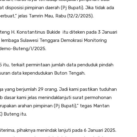
at disposisi pimpinan daerah (Pj Bupati). Jika tidak ada
berbuat,” jelas Tamrin Mau, Rabu (12/2/2025).
Buteng H. Konstantinus Bukide itu diteken pada 3 Januari
ari lembaga Sulawesi Tenggara Demokrasi Monitoring
ademo-Buteng/I/2025.
5 itu, terkait permintaan jumlah data penduduk pindah
lusuran data kependudukan Buton Tengah.
 yang berjumlah 29 orang. Jadi kami pastikan tuduhan
ab dasar kami jelas menindaklanjuti surat permohonan
erupakan arahan pimpinan (Pj Bupati),” tegas Mantan
) Buteng itu.
diterima, pihaknya menindak lanjuti pada 6 Januari 2025.