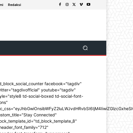
mi
Redaksi
d_block_social_counter facebook="tagdiv"
itter="tagdivofficial" youtube="tagdiv"
yle="style8 td-social-boxed td-social-font-
ons"
dc_css="eyJhbGwiOnsibWFyZ2luLWJvdHRvbSI6IjM4IiwiZGlzcGxhe
ustom_title="Stay Connected"
ock_template_id="td_block_template_8"
header_font_family="712"