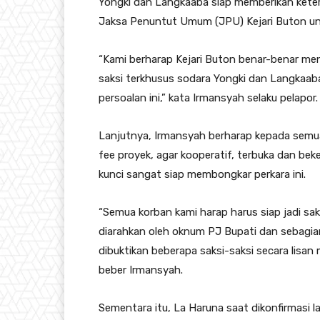
Yongki dan Langkaaba siap memberikan ketera
Jaksa Penuntut Umum (JPU) Kejari Buton un
“Kami berharap Kejari Buton benar-benar men
saksi terkhusus sodara Yongki dan Langkaaba
persoalan ini,” kata Irmansyah selaku pelapor.
Lanjutnya, Irmansyah berharap kepada semu
fee proyek, agar kooperatif, terbuka dan be
kunci sangat siap membongkar perkara ini.
“Semua korban kami harap harus siap jadi sak
diarahkan oleh oknum PJ Bupati dan sebagi
dibuktikan beberapa saksi-saksi secara lisa
beber Irmansyah.
Sementara itu, La Haruna saat dikonfirmas