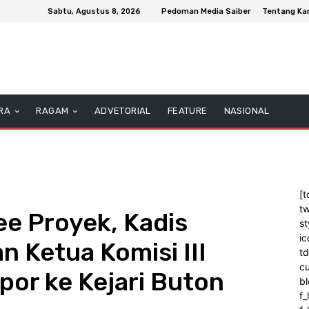
Sabtu, Agustus 8, 2026
Pedoman Media Saiber
Tentang Ka
RA
RAGAM
ADVETORIAL
FEATURE
NASIONAL
[t
tw
e Proyek, Kadis
st
ic
n Ketua Komisi III
t
c
or ke Kejari Buton
bl
f_