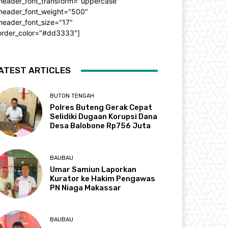
_header_font_transform="uppercase"
_header_font_weight="500"
header_font_size="17"
order_color="#dd3333"]
ATEST ARTICLES
BUTON TENGAH
Polres Buteng Gerak Cepat
Selidiki Dugaan Korupsi Dana
Desa Balobone Rp756 Juta
BAUBAU
Umar Samiun Laporkan
Kurator ke Hakim Pengawas
PN Niaga Makassar
BAUBAU